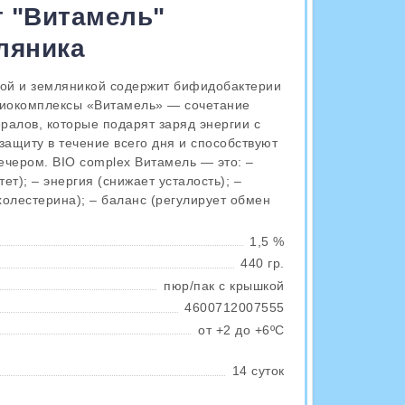
 "Витамель"
ляника
кой и земляникой содержит бифидобактерии
 биокомплексы «Витамель» — сочетание
ралов, которые подарят заряд энергии с
защиту в течение всего дня и способствуют
ечером. BIO complex Витамель — это: –
т); – энергия (снижает усталость); –
олестерина); – баланс (регулирует обмен
1,5 %
440 гр.
пюр/пак с крышкой
4600712007555
от +2 до +6ºС
14 суток