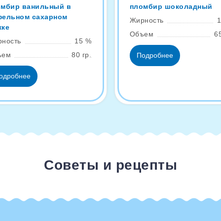
омбир ванильный в
пломбир шоколадный
фельном сахарном
Жирность
жке
Объем
65
ность
15 %
ъем
80 гр.
Подробнее
одробнее
Советы и рецепты