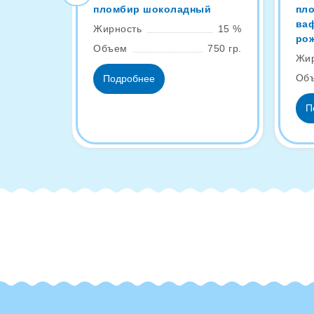
пломбир шоколадный
пл
ва
Жирность
15 %
ро
Объем
750 гр.
Жир
Об
Подробнее
П