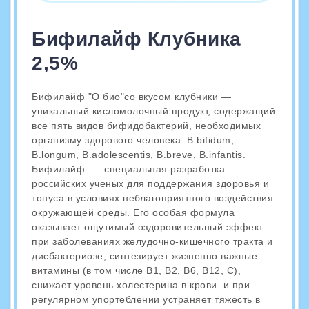
Бифилайф Клубника
2,5%
Бифилайф "О био"со вкусом клубники —
уникальный кисломолочный продукт, содержащий
все пять видов бифидобактерий, необходимых
организму здорового человека: B.bifidum,
B.longum, B.adolescentis, B.breve, B.infantis.
Бифилайф — специальная разработка
российских ученых для поддержания здоровья и
тонуса в условиях неблагоприятного воздействия
окружающей среды. Его особая формула
оказывает ощутимый оздоровительный эффект
при заболеваниях желудочно-кишечного тракта и
дисбактериозе, синтезирует жизненно важные
витамины (в том числе В1, В2, В6, В12, С),
снижает уровень холестерина в крови и при
регулярном упортеблении устраняет тяжесть в