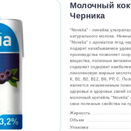
Молочный кокт
Черника
"Novelia" - линейка ультрапа
натурального молока. Нежный
"Novelia" с ароматом ягод че
подарит незабываемое удово
производства позволяет сохр
вещества, полезные витамин
содержит содержит наиболее
линоленовую жирные кислоты
К, В1, В2, В12, В6, РР, С. П
является незаменимым помо
здоровье и здоровье своей с
молочный коктейль "Novelia"
свои полезные свойства на п
Жирность
Объем
Упаковка