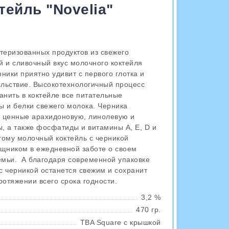
ейль "Novelia"
стеризованных продуктов из свежего
 и сливочный вкус молочного коктейля
рники приятно удивит с первого глотка и
льствие. Высокотехнологичный процесс
анить в коктейле все питательные
ы и белки свежего молока. Черника
 ценные арахидоновую, линолевую и
, а также фосфатиды и витамины А, Е, D и
оэтому молочный коктейль с черникой
щником в ежедневной заботе о своем
емьи. А благодаря современной упаковке
 с черникой останется свежим и сохранит
ротяжении всего срока годности.
3,2 %
470 гр.
TBA Square с крышкой