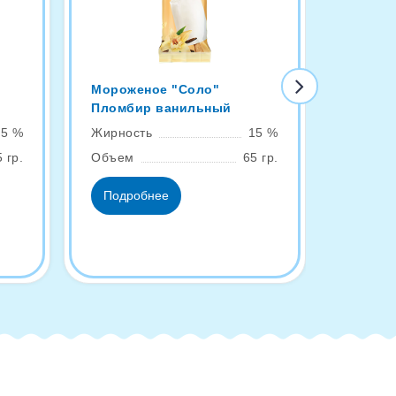
Мороженое "Соло"
Эскимо
Пломбир ванильный
ваниль
15 %
Жирность
15 %
Жирнос
 гр.
Объем
65 гр.
Объем
Подробнее
Подро