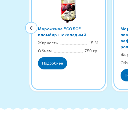
Мороженое "СОЛО"
Мо
пломбир шоколадный
пл
ва
Жирность
15 %
ро
Объем
750 гр.
Жир
Об
Подробнее
П