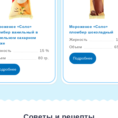
роженое «Соло»
Мороженое «Соло»
омбир ванильный в
пломбир шоколадный
фельном сахарном
Жирность
жке
Объем
65
ность
15 %
ъем
80 гр.
Подробнее
одробнее
Советы и рецепты