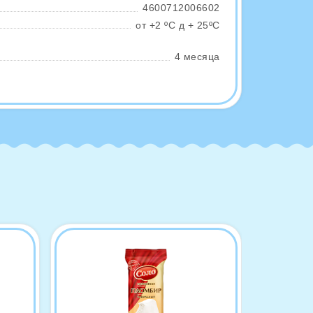
4600712006602
от +2 ºС д + 25ºС
4 месяца